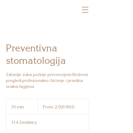
Preventivna
stomatologija
Zdravlje zuba počinje prevencijom.Redovni
pregledi,profesionalno čišćenje i pravilna
oralna higijena
From
2.500
30 min
3
From 2.500 RSD
српских
динара
0
m
314 Dentistry
i
n