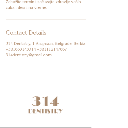
Zakažite termin i sačuvajte zdravlje vaših
zuba i desni na vreme.
Contact Details
314 Dentistry, 1 Апартман, Belgrade, Serbia
+381653143314 +381112147667
314dentistry@gmail.com