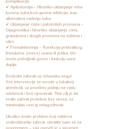
komplikacije.
✔ Apikotomija – Hirurško uklanjanje vrha
korena zuba kod uporne infekcije, kao
alternativa vađenju zuba.
✔ Uklanjanje cista i patoloških promena –
Dijagnostika i hirurško uklanjanje cista,
granuloma i drugih promena na zubima i
vilici.
✔ Frenulektomija – Korekcija prekratkog
frenuluma (resice) usana ili jezika, što
može poboljšati govor i funkciju usne
duplje.
Bezbolni zahvati uz vrhunsku negu!
Sve intervencije se izvode u lokalnoj
anesteziji, uz posebnu pažnju na vašu
udobnost i brzi oporavak. Naš cilj je da
svaki zahvat protekne bez stresa, uz
minimalan osećaj nelagodnosti.
Ukoliko imate problem koji zahteva
oralnohirurški zahvat, obratite nam se sa
poverenjem – vaš osmeh je u sigurnim