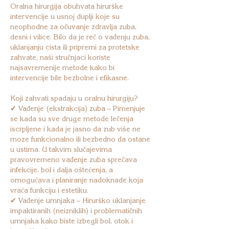
Oralna hirurgija obuhvata hirurške
intervencije u usnoj duplji koje su
neophodne za očuvanje zdravlja zuba,
desni i vilice. Bilo da je reč o vađenju zuba,
uklanjanju cista ili pripremi za protetske
zahvate, naši stručnjaci koriste
najsavremenije metode kako bi
intervencije bile bezbolne i efikasne.
Koji zahvati spadaju u oralnu hirurgiju?
✔ Vađenje (ekstrakcija) zuba – Pimenjuje
se kada su sve druge metode lečenja
iscrpljene i kada je jasno da zub više ne
moze funkcionalno ili bezbedno da ostane
u ustima. U takvim slučajevima
pravovremeno vađenje zuba sprečava
infekcije, bol i dalja oštećenja, a
omogućava i planiranje nadoknade koja
vraća funkciju i estetiku.
✔ Vađenje umnjaka – Hirurško uklanjanje
impaktiranih (neizniklih) i problematičnih
umnjaka kako biste izbegli bol, otok i