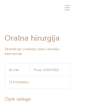
Oralna hirurgija
Ekstrakcije (vađenje) zuba i hirurške
intervencije
From
4.000
45 min
4
From 4.000 RSD
српских
динара
5
m
314 Dentistry
i
n
Opis usluge