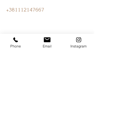
+381112147667
Phone
Email
Instagram
RADNO VREME:
Radnim danima
od 11 do 19h
+381653143314
+381112147667