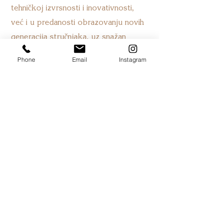
tehničkoj izvrsnosti i inovativnosti,
već i u predanosti obrazovanju novih
generacija stručnjaka, uz snažan
fokus na kvalitet, preciznost i
Phone
Email
Instagram
odgovornost prema pacijentu
Kontakt
314dentistry@gmail.com
+381653143314
+381112147667