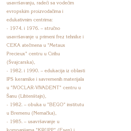
usavršavanju, radeći sa vodećim
evropskim proizvođačima i
edukativnim centrima:
- 1974. i 1976. – stručno
usavršavanje u primeni frez tehnike i
CEKA atečmena u "Metaux
Precieux" centru u Cirihu
(Švajcarska),
- 1982. i 1990. – edukacija iz oblasti
IPS keramike i savremenih materijala
u "IVOCLAR-VIVADENT" centru u
Šanu (Lihtenštajn),
- 1982. – obuka u "BEGO" institutu
u Bremenu (Nemačka),
- 1985. – usavršavanje u
kompanijama "KRUPP" (Esen) i