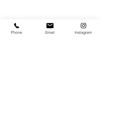
Phone
Email
Instagram
ЧАСЫ РАБОТЫ:
Рабочие дни с
11:00 до 19:00
+381653143314
+381112147667
314dentistry@gmail.com