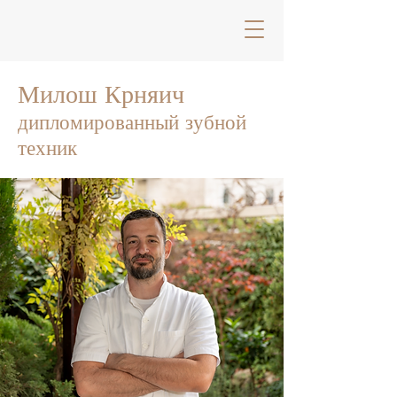
Милош Крняич
дипломированный зубной
техник