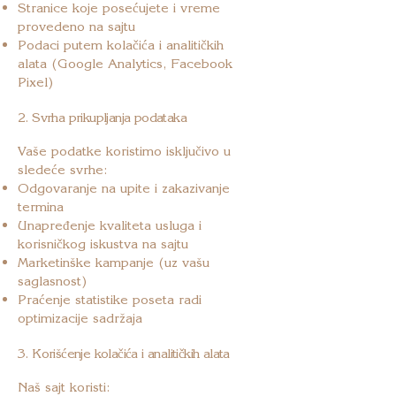
Stranice koje posećujete i vreme
provedeno na sajtu
Podaci putem kolačića i analitičkih
alata (Google Analytics, Facebook
Pixel)
2. Svrha prikupljanja podataka
Vaše podatke koristimo isključivo u
sledeće svrhe:
Odgovaranje na upite i zakazivanje
termina
Unapređenje kvaliteta usluga i
korisničkog iskustva na sajtu
Marketinške kampanje (uz vašu
saglasnost)
Praćenje statistike poseta radi
optimizacije sadržaja
3. Korišćenje kolačića i analitičkih alata
Naš sajt koristi: