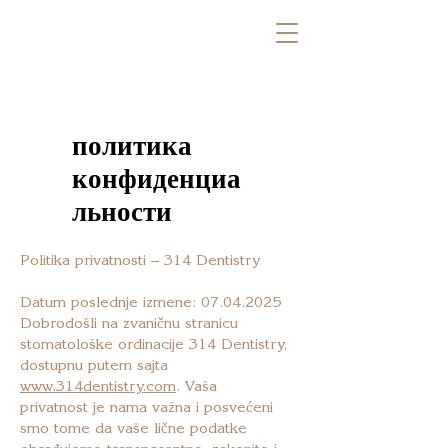
политика
конфиденциа
льности
Politika privatnosti – 314 Dentistry
Datum poslednje izmene:
07.04.2025
Dobrodošli na zvaničnu stranicu
stomatološke ordinacije 314 Dentistry,
dostupnu putem sajta
www.314dentistry.com
. Vaša
privatnost je nama važna i posvećeni
smo tome da vaše lične podatke