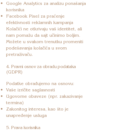
Google Analytics za analizu ponašanja
korisnika
Facebook Pixel za praćenje
efektivnosti reklamnih kampanja
Kolačići ne otkrivaju vaš identitet, ali
nam pomažu da sajt učinimo boljim.
Možete u svakom trenutku promeniti
podešavanja kolačića u svom
pretraživaču.
4. Pravni osnov za obradu podataka
(GDPR)
Podatke obrađujemo na osnovu:
Vaše izričite saglasnosti
Ugovorne obaveze (npr. zakazivanje
termina)
Zakonitog interesa, kao što je
unapređenje usluga
5. Prava korisnika