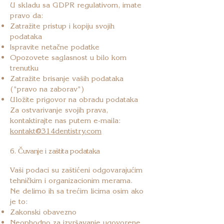
U skladu sa GDPR regulativom, imate
pravo da:
Zatražite pristup i kopiju svojih
podataka
Ispravite netačne podatke
Opozovete saglasnost u bilo kom
trenutku
Zatražite brisanje vaših podataka
("pravo na zaborav")
Uložite prigovor na obradu podataka
Za ostvarivanje svojih prava,
kontaktirajte nas putem e-maila:
kontakt@314dentistry.com
6. Čuvanje i zaštita podataka
Vaši podaci su zaštićeni odgovarajućim
tehničkim i organizacionim merama.
Ne delimo ih sa trećim licima osim ako
je to:
Zakonski obavezno
Neophodno za izvršavanje ugovorene