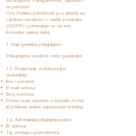
obrađujemo transparentno, zakonito i
sa pažnjom.
Ova Politika privatnosti je u skladu sa
Opštom uredbom o zaštiti podataka
(GDPR) i primenjuje se na sve
korisnike našeg sajta.
1. Koje podatke prikupljamo
Prikupljamo sledeće vrste podataka:
1.1. Podaci koje vi dobrovoljno
dostavljate:
Ime i prezime
E-mail adresa
Broj telefona
Podaci koje unesete u kontakt formu
ili prilikom online zakazivanja termina
1.2. Automatski prikupljeni podaci:
IP adresa
Tip uređaja i pretraživača