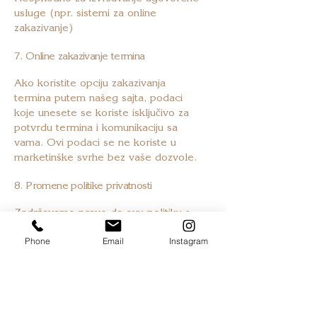
usluge (npr. sistemi za online
zakazivanje)
7. Online zakazivanje termina
Ako koristite opciju zakazivanja
termina putem našeg sajta, podaci
koje unesete se koriste isključivo za
potvrdu termina i komunikaciju sa
vama. Ovi podaci se ne koriste u
marketinške svrhe bez vaše dozvole.
8. Promene politike privatnosti
Zadržavamo pravo da ovu politiku s
vremena na vreme ažuriramo. Sve
izmene će biti istaknute na sajtu sa
Phone
Email
Instagram
datumom poslednje izmene.
9. Kontakt
Za sva pitanja u vezi sa obradom vaših